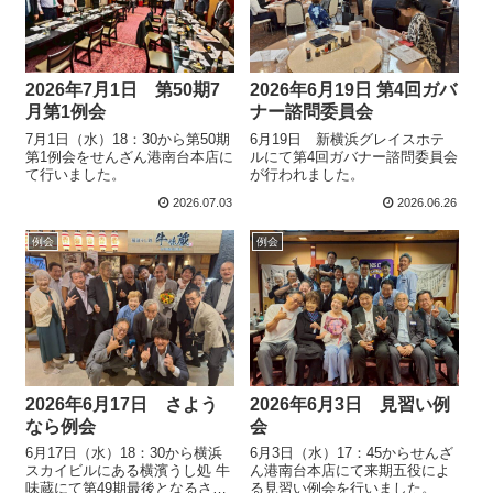
2026年7月1日 第50期7
2026年6月19日 第4回ガバ
月第1例会
ナー諮問委員会
7月1日（水）18：30から第50期
6月19日 新横浜グレイスホテ
第1例会をせんざん港南台本店に
ルにて第4回ガバナー諮問委員会
て行いました。
が行われました。
2026.07.03
2026.06.26
例会
例会
2026年6月17日 さよう
2026年6月3日 見習い例
なら例会
会
6月17日（水）18：30から横浜
6月3日（水）17：45からせんざ
スカイビルにある横濱うし処 牛
ん港南台本店にて来期五役によ
味蔵にて第49期最後となるさよ
る見習い例会を行いました。