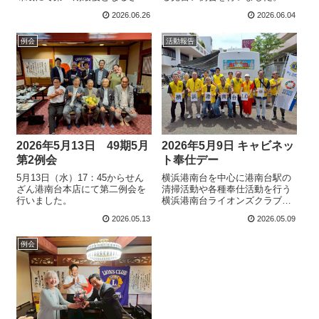
なら例会を行いました。
2026.06.26
2026.06.04
例会
活動報告
2026年5月13日 49期5月
2026年5月9日 キャビネッ
第2例会
ト奉仕デー
5月13日（水）17：45からせん
横浜港南台を中心に港南台駅の
ざん港南台本店にて第二例会を
清掃活動や各種奉仕活動を行う
行いました。
横浜港南台ライオンズクラブ
（椿潤会長）は、5月9日（土）
2026.05.13
2026.05.09
にJR港南台駅改札出口で献血を
実施した。神奈川県赤十字血液
例会
センターが協力。