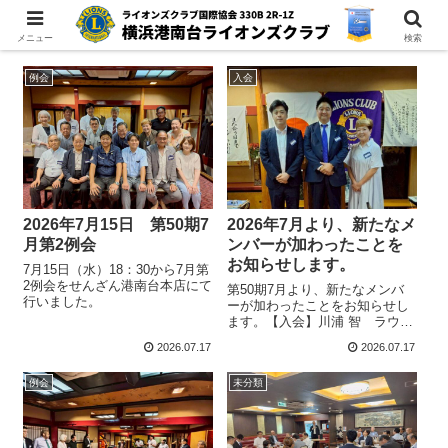
メニュー
検索
例会
入会
2026年7月15日 第50期7
2026年7月より、新たなメ
月第2例会
ンバーが加わったことを
お知らせします。
7月15日（水）18：30から7月第
2例会をせんざん港南台本店にて
第50期7月より、新たなメンバ
行いました。
ーが加わったことをお知らせし
ます。【入会】川浦 智 ラウン
ジリアン7月1日に開かれた第一
2026.07.17
2026.07.17
例会にて入会式が行われまし
た。当クラブメンバー一覧はこ
例会
未分類
ちら